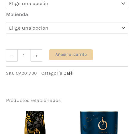
Molienda
Añadir al carrito
-
+
SKU
CA001700
Categoría
Café
Productos relacionados
Rango
Rango
de
de
precios:
precios:
desde
desde
9,38€
9,38€