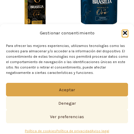
hasta
hasta
37,50€
37,50€
Gestionar consentimiento
Estilo Italiano
Summum
Para ofrecer las mejores experiencias, utilizamos tecnologías como las
9,38
€
-
37,50
€
9,38
€
-
37,50
€
cookies para almacenar y/o acceder a la información del dispositivo. El
consentimiento de estas tecnologías nos permitirá procesar datos como
el comportamiento de navegación o las identificaciones únicas en este
sitio. No consentir o retirar el consentimiento, puede afectar
Rango
Rango
negativamente a ciertas características y funciones.
de
de
precios:
precios:
desde
desde
Aceptar
10,13€
9,38€
hasta
hasta
Denegar
40,50€
37,50€
Ver preferencias
Política de cookies
Política de privacidad
Aviso legal
Jamaica
Classic natural