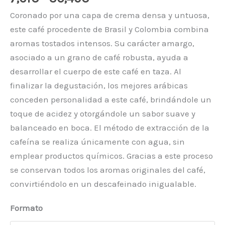
de
Coronado por una capa de crema densa y untuosa,
precios:
este café procedente de Brasil y Colombia combina
desde
aromas tostados intensos. Su carácter amargo,
7,61€
asociado a un grano de café robusta, ayuda a
hasta
desarrollar el cuerpo de este café en taza. Al
30,45€
finalizar la degustación, los mejores arábicas
conceden personalidad a este café, brindándole un
toque de acidez y otorgándole un sabor suave y
balanceado en boca. El método de extracción de la
cafeína se realiza únicamente con agua, sin
emplear productos químicos. Gracias a este proceso
se conservan todos los aromas originales del café,
convirtiéndolo en un descafeinado inigualable.
Descafeinado
Formato
cantidad