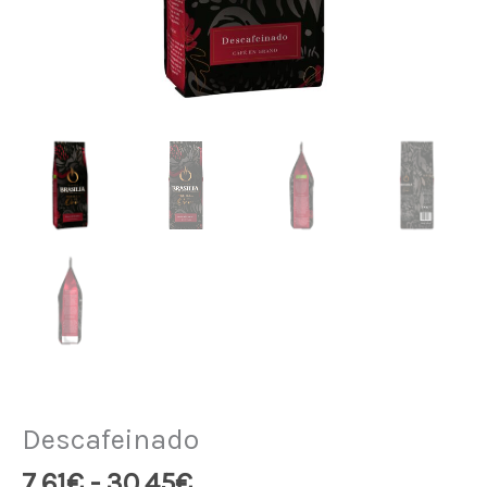
Descafeinado
Rango
7,61
€
-
30,45
€