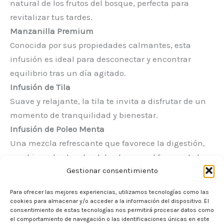
natural de los frutos del bosque, perfecta para
revitalizar tus tardes.
Manzanilla Premium
Conocida por sus propiedades calmantes, esta
infusión es ideal para desconectar y encontrar
equilibrio tras un día agitado.
Infusión de Tila
Suave y relajante, la tila te invita a disfrutar de un
momento de tranquilidad y bienestar.
Infusión de Poleo Menta
Una mezcla refrescante que favorece la digestión,
combinando el poder del poleo con el frescor de la
Gestionar consentimiento
menta.
Rooibos Albahaca Ecológico
Para ofrecer las mejores experiencias, utilizamos tecnologías como las
Un té ecológico que fusiona la intensidad del
cookies para almacenar y/o acceder a la información del dispositivo. El
consentimiento de estas tecnologías nos permitirá procesar datos como
rooibos con la delicadeza de la albahaca,
el comportamiento de navegación o las identificaciones únicas en este