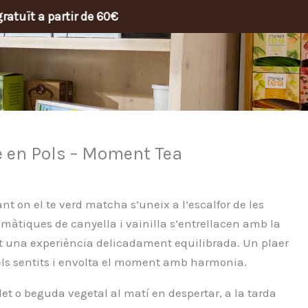
tir de 60€
la
e en Pols – Moment Tea
nt on el te verd matcha s’uneix a l’escalfor de les
omàtiques de canyella i vainilla s’entrellacen amb la
t una experiència delicadament equilibrada. Un plaer
els sentits i envolta el moment amb harmonia.
let o beguda vegetal al matí en despertar, a la tarda