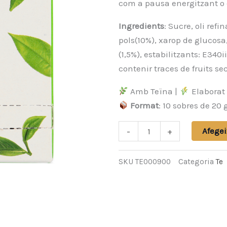
com a pausa energitzant o en
Ingredients
: Sucre, oli ref
pols(10%), xarop de glucosa,
(1,5%), estabilitzants: E340i
contenir traces de fruits sec
Amb Teïna |
Elaborat
Format
: 10 sobres de 20 
quantitat
Afegei
-
+
de
Matcha
SKU
TE000900
Categoria
Te
Chai
Latte
en
Pols
-