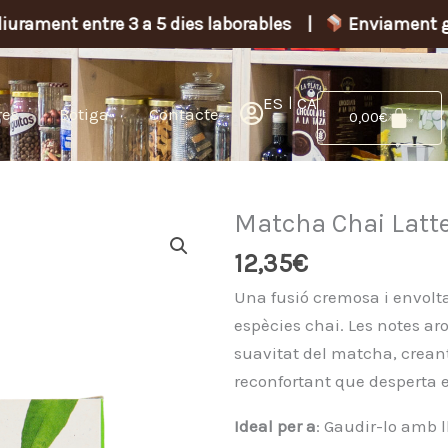
ntre 3 a 5 dies laborables |
Enviament gratuït a par
ES
CA
res
Botiga
Contacte
Cistel
0,00
€
Matcha Chai Latt
12,35
€
Una fusió cremosa i envolta
espècies chai. Les notes ar
suavitat del matcha, crean
reconfortant que desperta 
Ideal per a
: Gaudir-lo amb l