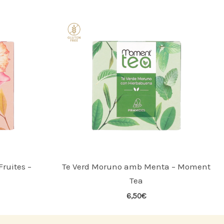
Fruites –
Te Verd Moruno amb Menta – Moment
Tea
6,50
€