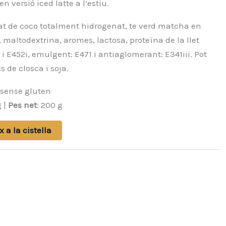
 versió iced latte a l’estiu.
inat de coco totalment hidrogenat, te verd matcha en
 maltodextrina, aromes, lactosa, proteïna de la llet
i i E452i, emulgent: E471 i antiaglomerant: E341iii. Pot
s de closca i soja.
 sense gluten
g |
Pes net
: 200 g
x a la cistella