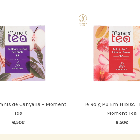
mnis de Canyella – Moment
Te Roig Pu Erh Hibisc i 
Tea
Moment Tea
6,50
€
6,50
€