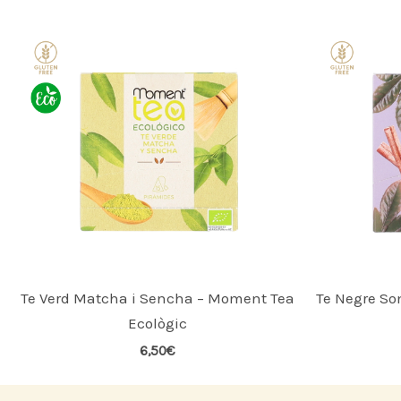
Te Verd Matcha i Sencha – Moment Tea
Te Negre So
Ecològic
6,50
€